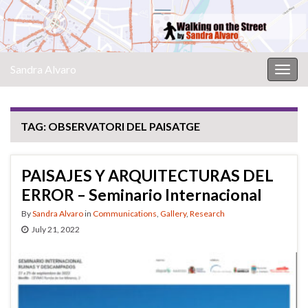
Sandra Alvaro
Togg
navig
TAG:
OBSERVATORI DEL PAISATGE
PAISAJES Y ARQUITECTURAS DEL
ERROR – Seminario Internacional
By
Sandra Alvaro
in
Communications
,
Gallery
,
Research
July 21, 2022