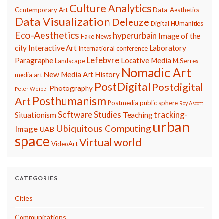
Culture Analytics
Contemporary Art
Data-Aesthetics
Data Visualization
Deleuze
Digital HUmanities
Eco-Aesthetics
hyperurbain
Image of the
Fake News
city
Interactive Art
Laboratory
International conference
Lefebvre
Paragraphe
Locative Media
Landscape
M.Serres
Nomadic Art
New Media Art History
media art
PostDigital
Postdigital
Photography
Peter Weibel
Posthumanism
Art
Postmedia
public sphere
Roy Ascott
Software Studies
tracking-
Situationism
Teaching
urban
Ubiquitous Computing
Image
UAB
space
Virtual world
VideoArt
CATEGORIES
Cities
Communications