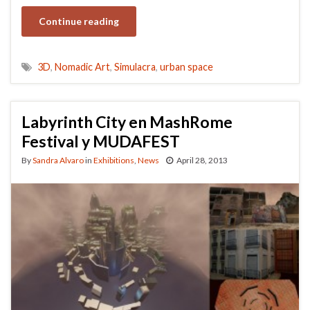
Continue reading
3D
,
Nomadic Art
,
Simulacra
,
urban space
Labyrinth City en MashRome
Festival y MUDAFEST
By
Sandra Alvaro
in
Exhibitions
,
News
April 28, 2013