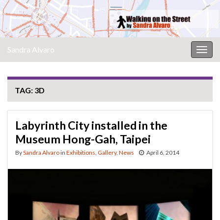
Sandra Alvaro
Togg
navig
TAG:
3D
Labyrinth City installed in the
Museum Hong-Gah, Taipei
By
Sandra Alvaro
in
Exhibitions
,
Gallery
,
News
April 6, 2014