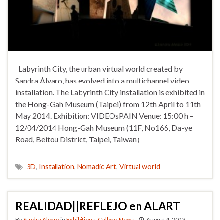
Labyrinth City, the urban virtual world created by
Sandra Álvaro, has evolved into a multichannel video
installation. The Labyrinth City installation is exhibited in
the Hong-Gah Museum (Taipei) from 12th April to 11th
May 2014. Exhibition: VIDEOsPAIN Venue: 15:00 h –
12/04/2014 Hong-Gah Museum (11F, No166, Da-ye
Road, Beitou District, Taipei, Taiwan）
3D
,
Installation
,
Nomadic Art
,
Virtual world
REALIDAD||REFLEJO en ALART
By
Sandra Alvaro
in
Exhibitions
,
Gallery
,
News
August 4, 2013