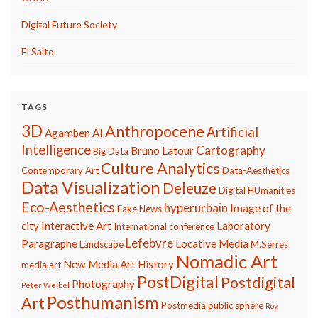
Digital Future Society
El Salto
TAGS
3D
Anthropocene
Artificial
Agamben
AI
Intelligence
Cartography
Bruno Latour
Big Data
Culture Analytics
Contemporary Art
Data-Aesthetics
Data Visualization
Deleuze
Digital HUmanities
Eco-Aesthetics
hyperurbain
Image of the
Fake News
city
Interactive Art
Laboratory
International conference
Lefebvre
Paragraphe
Locative Media
Landscape
M.Serres
Nomadic Art
New Media Art History
media art
PostDigital
Postdigital
Photography
Peter Weibel
Posthumanism
Art
Postmedia
public sphere
Roy