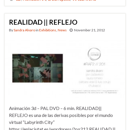
REALIDAD || REFLEJO
By
Sandra Alvaro
in
Exhibitions
,
News
November 21, 2012
Animación 3d – PAL DVD – 6 min. REALIDAD||
REFLEJO es una de las derivas posibles por el mundo
virtual “Labyrinth City”
https://enlaciutat.es/wordpress/?p=212 REALIDAD ||