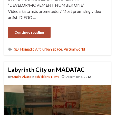
“DEVELOP/MOVEMENT NUMBER ONE”
Videoartista más prometedor/ Most promising video
artist: DIEGO …
Continue reading
3D
,
Nomadic Art
,
urban space
,
Virtual world
Labyrinth City on MADATAC
By
Sandra Alvaro
in
Exhibitions
,
News
December 5, 2012