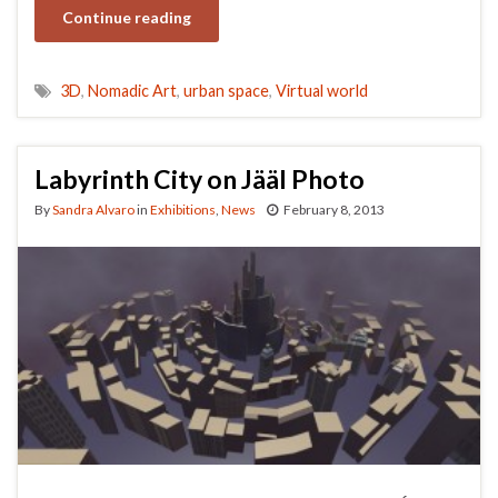
Continue reading
3D
,
Nomadic Art
,
urban space
,
Virtual world
Labyrinth City on Jääl Photo
By
Sandra Alvaro
in
Exhibitions
,
News
February 8, 2013