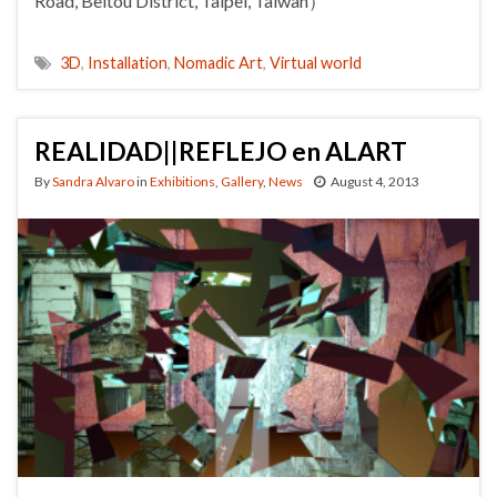
Road, Beitou District, Taipei, Taiwan）
3D
,
Installation
,
Nomadic Art
,
Virtual world
REALIDAD||REFLEJO en ALART
By
Sandra Alvaro
in
Exhibitions
,
Gallery
,
News
August 4, 2013