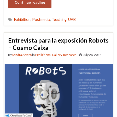
Continue reading
Exhibition
,
Postmedia
,
Teaching
,
UAB
Entrevista para la exposición Robots
– Cosmo Caixa
By
Sandra Alvaro
in
Exhibitions
,
Gallery
,
Research
July 28, 2018