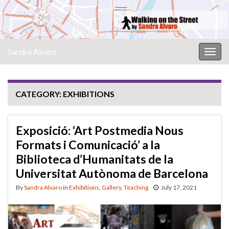
Sandra Alvaro
Togg
navig
CATEGORY:
EXHIBITIONS
Exposició: ‘Art Postmedia Nous
Formats i Comunicació’ a la
Biblioteca d’Humanitats de la
Universitat Autònoma de Barcelona
By
Sandra Alvaro
in
Exhibitions
,
Gallery
,
Teaching
July 17, 2021