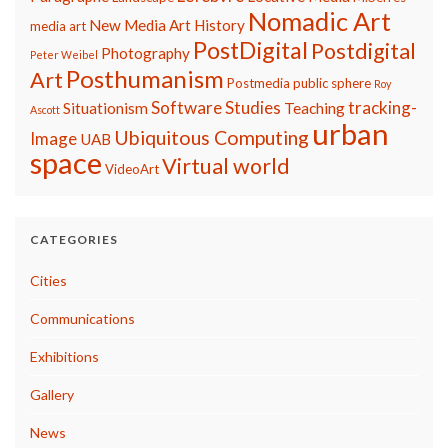
Nomadic Art
New Media Art History
media art
PostDigital
Postdigital
Photography
Peter Weibel
Posthumanism
Art
Postmedia
public sphere
Roy
Software Studies
tracking-
Situationism
Teaching
Ascott
urban
Ubiquitous Computing
Image
UAB
space
Virtual world
VideoArt
CATEGORIES
Cities
Communications
Exhibitions
Gallery
News