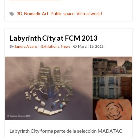
3D
,
Nomadic Art
,
Public space
,
Virtual world
Labyrinth City at FCM 2013
By
Sandra Alvaro
in
Exhibitions
,
News
March 16, 2013
Labyrinth City forma parte de la selección MADATAC,