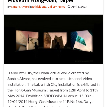
Museum Hong-Gah, Taipei
By
Sandra Alvaro
in
Exhibitions
,
Gallery
,
News
April 6, 2014
Labyrinth City, the urban virtual world created by
Sandra Álvaro, has evolved into a multichannel video
installation. The Labyrinth City installation is exhibited in
the Hong-Gah Museum (Taipei) from 12th April to 11th
May 2014. Exhibition: VIDEOsPAIN Venue: 15:00 h –
12/04/2014 Hong-Gah Museum (11F, No166, Da-ye