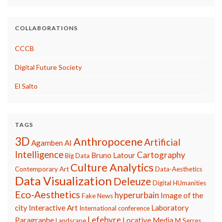
COLLABORATIONS
CCCB
Digital Future Society
El Salto
TAGS
3D
Anthropocene
Artificial
Agamben
AI
Intelligence
Cartography
Bruno Latour
Big Data
Culture Analytics
Contemporary Art
Data-Aesthetics
Data Visualization
Deleuze
Digital HUmanities
Eco-Aesthetics
hyperurbain
Image of the
Fake News
city
Interactive Art
Laboratory
International conference
Lefebvre
Paragraphe
Locative Media
Landscape
M.Serres